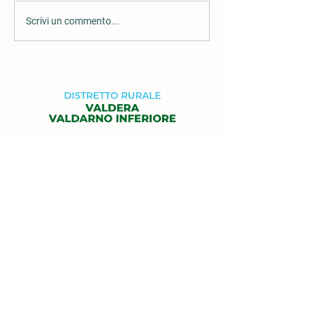
Scrivi un commento...
c/o Unione Valdera
Via delle Brigate Partigiane 4
56026 Pontedera (PI)