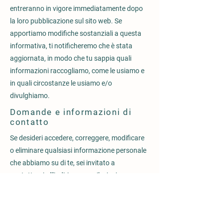
entreranno in vigore immediatamente dopo
la loro pubblicazione sul sito web. Se
apportiamo modifiche sostanziali a questa
informativa, ti notificheremo che è stata
aggiornata, in modo che tu sappia quali
informazioni raccogliamo, come le usiamo e
in quali circostanze le usiamo e/o
divulghiamo.
Domande e informazioni di
contatto
Se desideri accedere, correggere, modificare
o eliminare qualsiasi informazione personale
che abbiamo su di te, sei invitato a
contattarci all'indirizzo e-mail o inviare una
lettera all’indirizzo delle sede.
Come vengono utilizzati i dati
rilevati: finalità